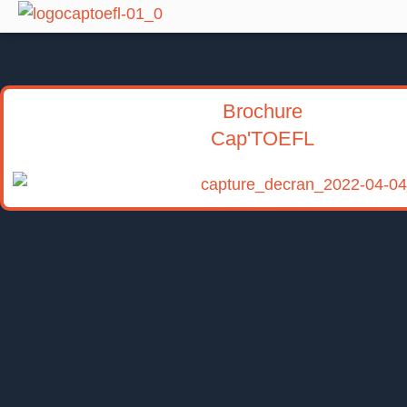
Aller
au
contenu
Brochure
Cap'TOEFL