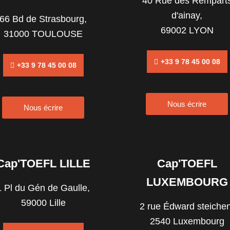
40 Rue des Rempart
d'ainay,
66 Bd de Strasbourg,
69002 LYON
31000 TOULOUSE
+33 9 78 45 00 08
+33 9 78 45 00 08
Nous écrire
Nous écrire
Cap'TOEFL LILLE
Cap'TOEFL
LUXEMBOURG
1 Pl du Gén de Gaulle,
59000 Lille
2 rue Édward steichen
2540 Luxembourg