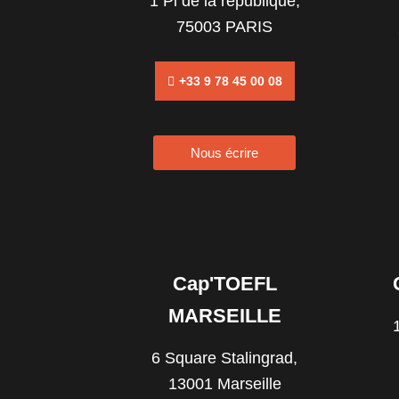
1 Pl de la république,
75003 PARIS
+33 9 78 45 00 08
Nous écrire
Cap'TOEFL
MARSEILLE
6 Square Stalingrad,
13001 Marseille