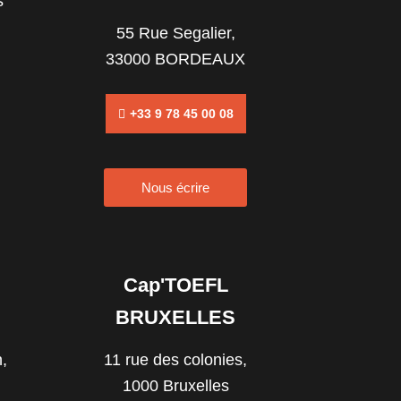
s
55 Rue Segalier,
33000 BORDEAUX
+33 9 78 45 00 08
Nous écrire
Cap'TOEFL
BRUXELLES
,
11 rue des colonies,
1000 Bruxelles