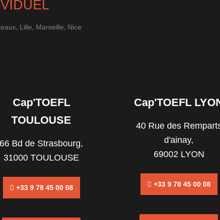
IVIDUEL
ux, Lille, Marseille, Nice
Cap'TOEFL
Cap'TOEFL LYO
TOULOUSE
40 Rue des Rempart
d'ainay,
66 Bd de Strasbourg,
69002 LYON
31000 TOULOUSE
+33 9 78 45 00 08
+33 9 78 45 00 08