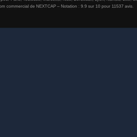
e nom commercial de NEXTCAP – Notation : 9.9 sur 10 pour 11537 avis.
voir brochure et tarifs