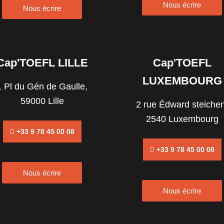
Nous écrire
Nous écrire
Cap'TOEFL LILLE
Cap'TOEFL
LUXEMBOURG
1 Pl du Gén de Gaulle,
59000 Lille
2 rue Édward steichen
2540 Luxembourg
+33 9 78 45 00 08
+33 9 78 45 00 08
Nous écrire
Nous écrire