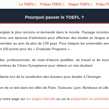
Le TOEFL
Prépas TOEFL
Stages TOEFL
Prépa T
Pourquoi passer le TOEFL ?
anglais le plus reconnu et demandé dans le monde. Passage incontourn
me une épreuve d’admission pour effectuer des études en langue an
ersités au sein de plus de 130 pays. Pour intégrer les universités amé
et 100 points pour les « Graduate Programs ».
des, professionnels, de main-d’œuvre qualifiée, de travail et de tou
 membres de l’Union Européenne pour obtenir un visa étudiant.
ante lors de la constitution des dossiers pour étudier à l’étranger.
e ce test dans les villes de Paris, Toulouse, Lyon, Bordeaux et Lille
tez notre page sur
les stages intensifs
ou sur la
préparation en présentie