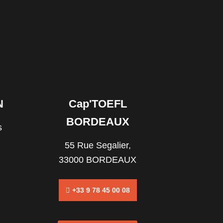
N
Cap'TOEFL
BORDEAUX
s
55 Rue Segalier,
33000 BORDEAUX
+33 9 78 45 00 08