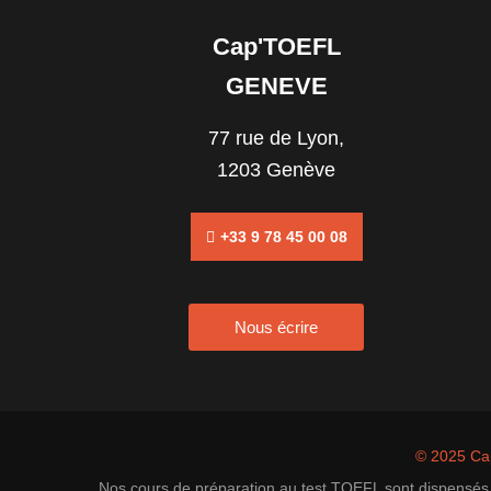
Cap'TOEFL
GENEVE
77 rue de Lyon,
1203 Genève
+33 9 78 45 00 08
Nous écrire
© 2025 C
Nos cours de préparation au test TOEFL sont dispensés 