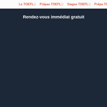
Le TOEFL
Prépas TOEFL
Stages TOEFL
Prépa T
Rendez-vous immédiat gratuit