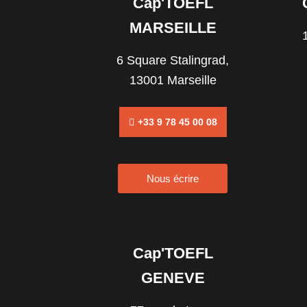
Cap'TOEFL
MARSEILLE
6 Square Stalingrad,
13001 Marseille
+33 9 78 45 00 08
Nous écrire
Cap'TOEFL
GENEVE