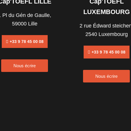
Cap'TOEFL LILLE
Cap'TOEFL
LUXEMBOURG
1 Pl du Gén de Gaulle,
59000 Lille
2 rue Édward steichen
2540 Luxembourg
+33 9 78 45 00 08
+33 9 78 45 00 08
Nous écrire
Nous écrire