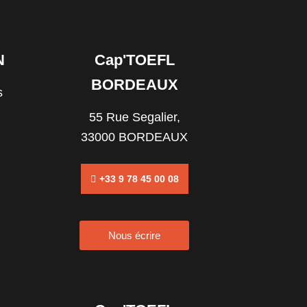
N
Cap'TOEFL
BORDEAUX
s
55 Rue Segalier,
33000 BORDEAUX
+33 9 78 45 00 08
Nous écrire